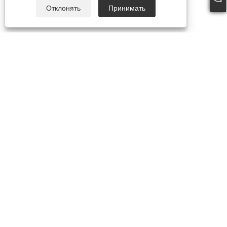
Отклонять
Принимать
+86-18957322071
coco@qj-alu.com
Copyright © 2023 Aluassy Aluminium Co., Ltd. Все права
защищены.
Links
Sitemap
RSS
XML
политика конфиденциальности