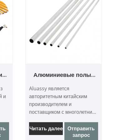
из
Алюминиевые полые
профили круглых труб
из
Aluassy является
й и
авторитетным китайским
ва
производителем и
поставщиком с многолетним
опытом,
о
специализирующимся на
ть
Читать далее
Отправить
с
запрос
производстве полых