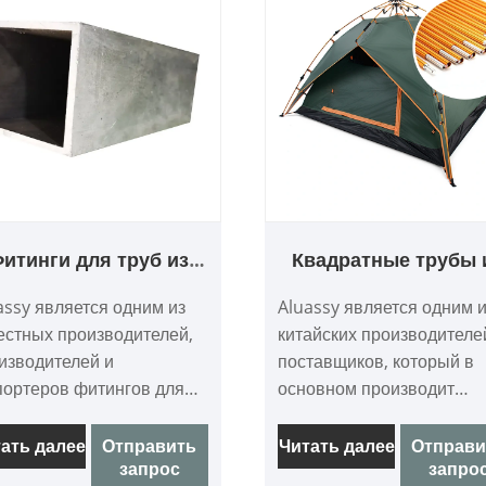
итинги для труб из
Квадратные трубы 
люминиевого сплава
цветного
assy является одним из
Aluassy является одним 
анодированного
естных производителей,
китайских производителе
алюминиевого спла
изводителей и
поставщиков, который в
портеров фитингов для
основном производит
б из алюминиевого
квадратные трубы из
ава в Китае.
цветного анодированног
ать далее
Отправить
Читать далее
Отправи
запрос
запро
алюминиевого сплава с