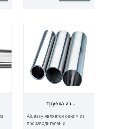
алюминиевых профилей из
вые
круглых труб. Мы надеемся
установить с вами
коммерческие связи.
Трубка из
ка
алюминиевого сплава и
ым
Aluassy является одним из
алюминиевая круглая
производителей и
трубка