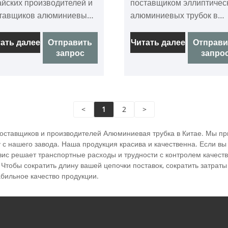
айских производителей и
поставщиком эллиптичес
тавщиков алюминиевых
алюминиевых трубок в
ескопических лестничных
Китае. Если вы ищете
б. Если вы ищете лучшую
лучшую эллиптическую
ать далее
Отправить
Читать далее
Отправи
запрос
запро
юминиевую
алюминиевую трубку по
ескопическую лестничную
доступной цене, немедл
бу по низкой цене,
свяжитесь с нами!
консультируйтесь с нами
час!
<
1
2
>
оставщиков и производителей Алюминиевая трубка в Китае. Мы пр
с нашего завода. Наша продукция красива и качественна. Если вы
ис решает транспортные расходы и трудности с контролем качеств
Чтобы сократить длину вашей цепочки поставок, сократить затраты
бильное качество продукции.