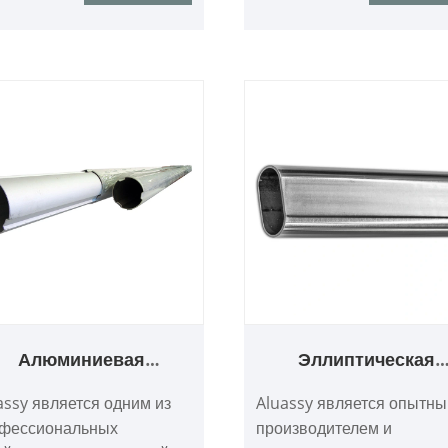
многолетним опытом.
Надеюсь построить дело
отношения с вами.
Алюминиевая
Эллиптическая
телескопическая
алюминиевая труб
assy является одним из
Aluassy является опытн
лестничная труба
фессиональных
производителем и