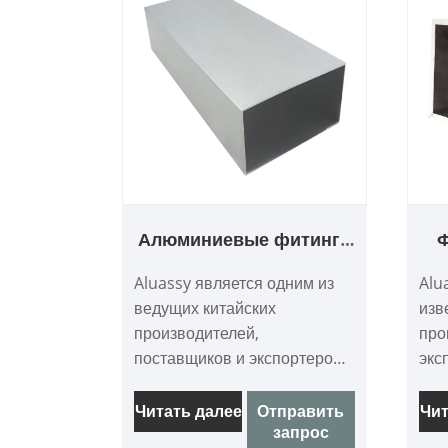
Алюминиевые фитинги
Ф
для алюминиевых труб
а
Aluassy является одним из
Alu
ведущих китайских
изв
производителей,
про
поставщиков и экспортеров
экс
алюминиевых фитингов для
тру
алюминиевых труб.
спл
Читать далее
Отправить
Чит
запрос