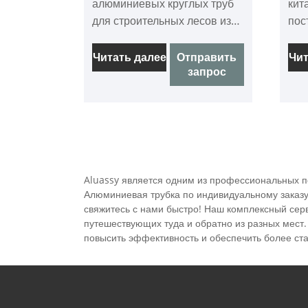
алюминиевых круглых труб
кит
для строительных лесов из
пос
Китая на сайте Aluassy.
тел
тру
Читать далее
Отправить
Чит
запрос
ал
тел
тру
про
сей
Aluassy является одним из профессиональных п
Алюминиевая трубка по индивидуальному заказу 
свяжитесь с нами быстро! Наш комплексный серв
путешествующих туда и обратно из разных мест. 
повысить эффективность и обеспечить более ста