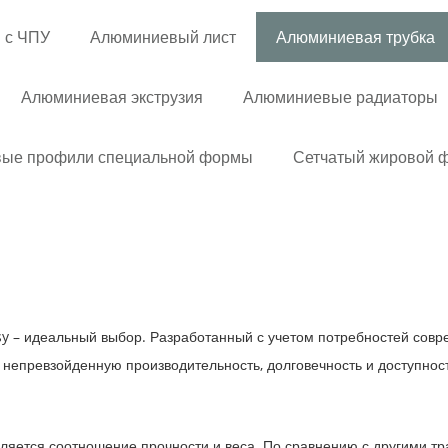
и с ЧПУ
Алюминиевый лист
Алюминиевая трубка
Алюминиевая экструзия
Алюминиевые радиаторы
ые профили специальной формы
Сетчатый жировой 
y – идеальный выбор. Разработанный с учетом потребностей сов
т непревзойденную производительность, долговечность и доступност
вляется соотношение прочности и веса. По сравнению с другими