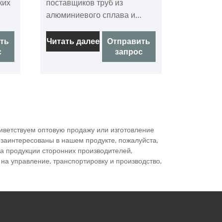
ких
поставщиков труб из
алюминиевого сплава и
алюминиевых круглых труб в
Китае, который может
ть
Читать далее
Отправить
с
запрос
продавать трубы из
енно
алюминиевого сплава и
алюминиевые круглые трубы
оптом. Мы можем
предоставить
профессиональное
обслуживание и лучшую
иветствуем оптовую продажу или изготовление
цену для вас. Если вы
 заинтересованы в нашем продукте, пожалуйста,
заинтересованы в трубах из
а продукции сторонних производителей,
 на управление, транспортировку и производство,
алюминиевого сплава и
алюминиевых круглых
трубах, пожалуйста,
свяжитесь с нами. Мы
следим за качеством отдыха,