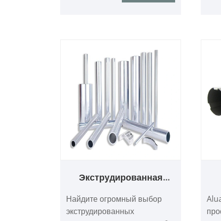
Экструдированная
алюминиевая круглая
Найдите огромный выбор
Alu
труба для
экструдированных
про
строительных лесов